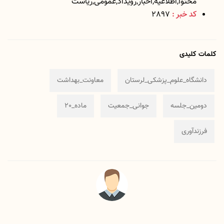
محتوا,اطلاعیه,اخبار,رویداد,عمومی,ریاست
کد خبر :
2897
کلمات کلیدی
دانشگاه_علوم_پزشکی_لرستان
معاونت_بهداشت
دومین_جلسه
جوانی_جمعیت
ماده_20
فرزندآوری