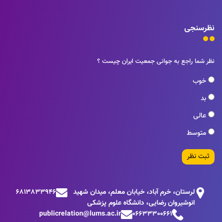
نظرسنجی
نظر شما راجع به جوانی جمعیت ایران چیست ؟
خوب
بد
عالی
متوسط
ثبت نظر
لرستان، خرم آباد، خیابان معلم، میدان شهید
6813833946
انوشیروان رضایی، دانشگاه علوم پزشکی
publicrelation@lums.ac.ir
06633300661