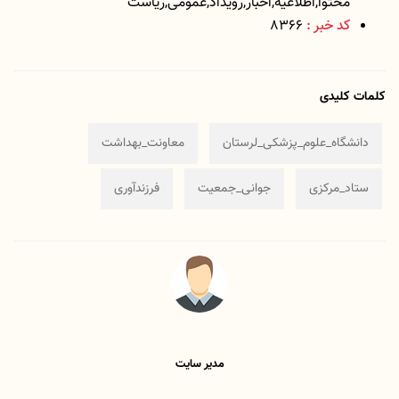
محتوا,اطلاعیه,اخبار,رویداد,عمومی,ریاست
کد خبر :
8366
کلمات کلیدی
دانشگاه_علوم_پزشکی_لرستان
معاونت_بهداشت
ستاد_مرکزی
جوانی_جمعیت
فرزندآوری
مدیر سایت